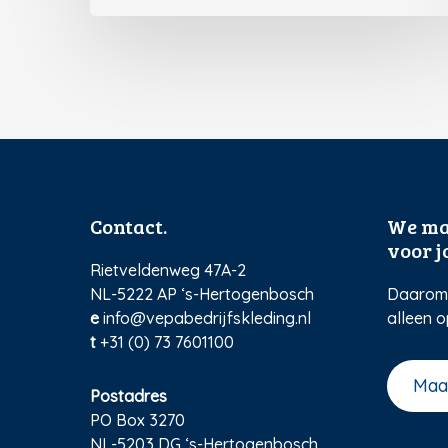
Contact.
We ma
voor jo
Rietveldenweg 47A-2
NL-5222 AP ‘s-Hertogenbosch
Daarom 
e
info@vepabedrijfskleding.nl
alleen o
t
+31 (0) 73 7601100
Maa
Postadres
PO Box 3270
NL-5203 DG ‘s-Hertogenbosch