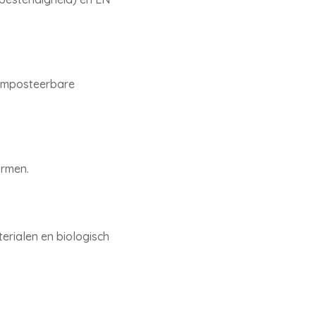
composteerbare
ormen.
rialen en biologisch