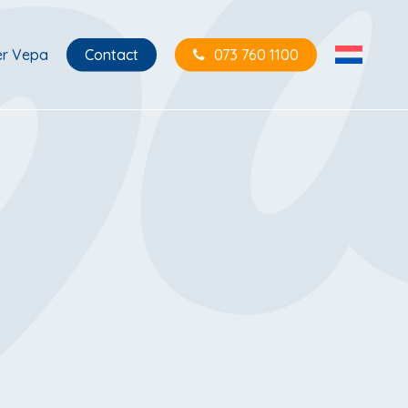
er Vepa
Contact
073 760 1100