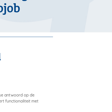
ojob
d
nse antwoord op de
t functionaliteit met