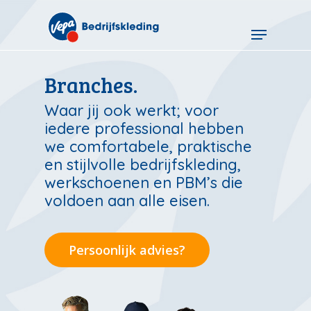
Skip
to
Menu
main
content
Branches.
Waar jij ook werkt; voor
iedere professional hebben
we comfortabele, praktische
en stijlvolle bedrijfskleding,
werkschoenen en PBM’s die
voldoen aan alle eisen.
Persoonlijk advies?