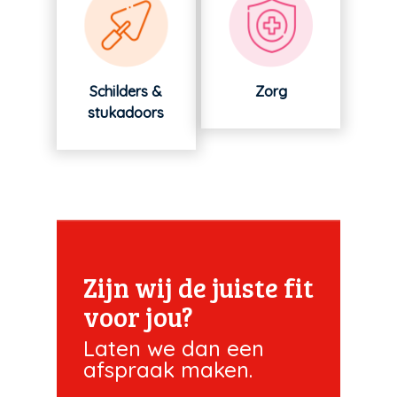
Schilders &
Zorg
stukadoors
Zijn wij de juiste fit
voor jou?
Laten we dan een
afspraak maken.