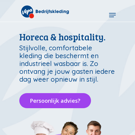
Skip
to
Menu
main
content
Horeca & hospitality.
Stijlvolle, comfortabele
kleding die beschermt en
industrieel wasbaar is. Zo
ontvang je jouw gasten iedere
dag weer opnieuw in stijl.
Persoonlijk advies?