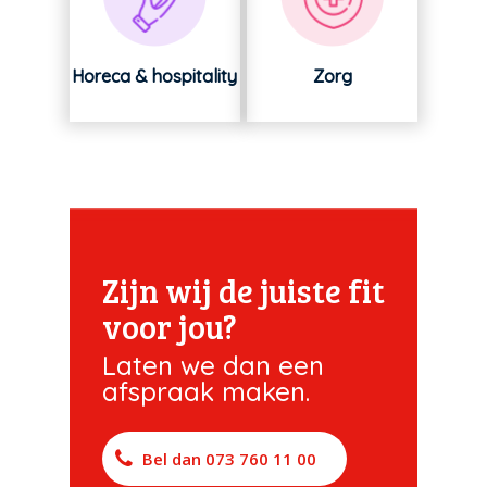
Horeca & hospitality
Zorg
Zijn wij de juiste fit
voor jou?
Laten we dan een
afspraak maken.
Bel dan 073 760 11 00